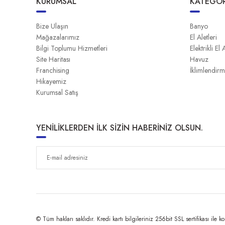
KURUMSAL
KATEGOR
Bize Ulaşın
Banyo
Mağazalarımız
El Aletleri
Bilgi Toplumu Hizmetleri
Elektrikli El 
Site Haritası
Havuz
Franchising
İklimlendir
Hikayemiz
Kurumsal Satış
YENİLİKLERDEN İLK SİZİN HABERİNİZ OLSUN.
© Tüm hakları saklıdır. Kredi kartı bilgileriniz 256bit SSL sertifikası ile k