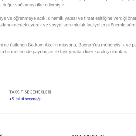
tı değer sağlamayı ilke edinmiştir.
meye ve öğrenmeye açık, dinamik yapısı ve fırsat eşitliğine verdiği ö
kaynaklarını destekleyerek ve sosyal sorumluluk faaliyetlerini önemle sü
ni de üstlenen Bodrum Akel’in misyonu, Bodrum’da mühendislik ve paza
 hizmetlerinde paydaşları ile fark yaratan lider kuruluş olmaktır.
TAKSİT SEÇENEKLERİ
+9 taksit seçeneği