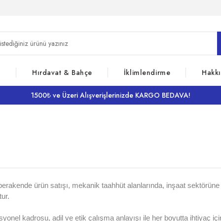
z
Hırdavat & Bahçe
İklimlendirme
Hakk
1500₺ ve Üzeri Alışverişlerinizde KARGO BEDAVA!
erakende ürün satışı, mekanik taahhüt alanlarında, inşaat sektörüne
tur.
syonel kadrosu, adil ve etik çalışma anlayışı ile her boyutta ihtiyaç