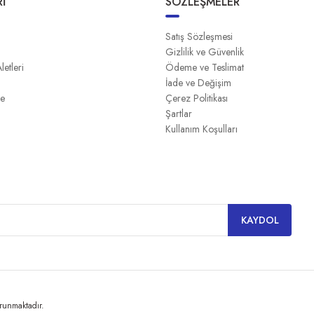
İ
SÖZLEŞMELER
Satış Sözleşmesi
Gizlilik ve Güvenlik
Aletleri
Ödeme ve Teslimat
İade ve Değişim
me
Çerez Politikası
Şartlar
Kullanım Koşulları
KAYDOL
orunmaktadır.