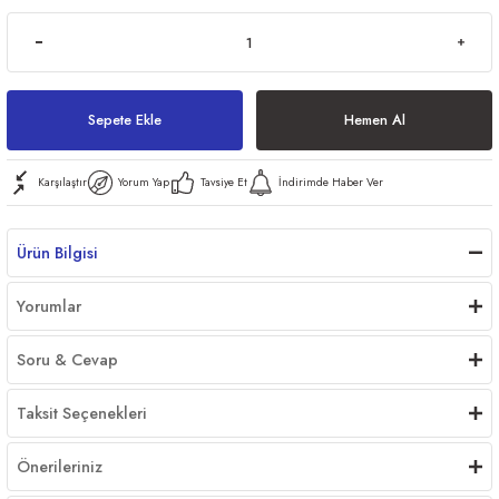
ri
Sepete Ekle
Hemen Al
Karşılaştır
Yorum Yap
Tavsiye Et
İndirimde Haber Ver
er
Ürün Bilgisi
Yorumlar
Soru & Cevap
Taksit Seçenekleri
Önerileriniz