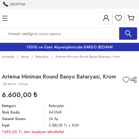
2523171166
Geri Dön
Geri Dön
Geri Dön
Geri Dön
Geri Dön
Aletleri
Bahçe
me
Bataryalar
rı
rı
r
Banyo Bataryaları
1500₺ ve Üzeri Alışverişlerinizde KARGO BEDAVA!
rı
iler
arı
Eviye Bataryası
Anasayfa
Banyo
Bataryalar
Artema Minimax Round Banyo Bataryasi, Krom
Lavabo Bataryaları
Artema Minimax Round Banyo Bataryasi, Krom
(0) Yorum - 0 Puan
ri
Musluklar
6.600,00 ₺
Kategori
Bataryalar
Stok Kodu
A43548
Garanti Süresi
24 Ay
Fiyat
5.500,00 TL + KDV
*682,00 TL den başlayan taksitlerle!