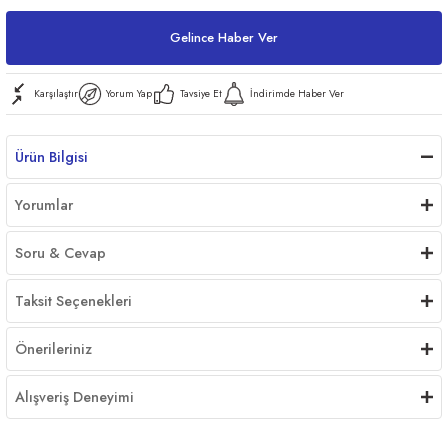
Gelince Haber Ver
ri
Karşılaştır
Yorum Yap
Tavsiye Et
İndirimde Haber Ver
Ürün Bilgisi
er
Yorumlar
Soru & Cevap
Taksit Seçenekleri
Önerileriniz
Alışveriş Deneyimi