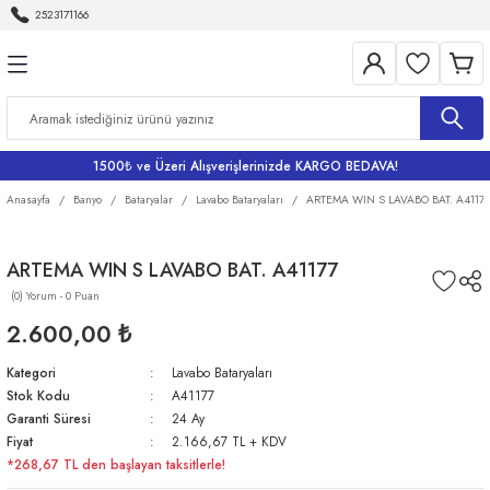
2523171166
Geri Dön
Geri Dön
Geri Dön
Geri Dön
Geri Dön
Aletleri
Bahçe
me
Bataryalar
rı
rı
r
Banyo Bataryaları
1500₺ ve Üzeri Alışverişlerinizde KARGO BEDAVA!
rı
iler
arı
Eviye Bataryası
Anasayfa
Banyo
Bataryalar
Lavabo Bataryaları
ARTEMA WIN S LAVABO BAT. A41177
Lavabo Bataryaları
ARTEMA WIN S LAVABO BAT. A41177
(0) Yorum - 0 Puan
ri
Musluklar
2.600,00 ₺
Kategori
Lavabo Bataryaları
Stok Kodu
A41177
Garanti Süresi
24 Ay
Fiyat
2.166,67 TL + KDV
*268,67 TL den başlayan taksitlerle!