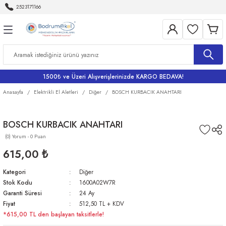
2523171166
Geri Dön
Geri Dön
Geri Dön
Geri Dön
Geri Dön
Aletleri
Bahçe
me
Bataryalar
rı
rı
r
Banyo Bataryaları
1500₺ ve Üzeri Alışverişlerinizde KARGO BEDAVA!
rı
iler
arı
Eviye Bataryası
Anasayfa
Elektrikli El Aletleri
Diğer
BOSCH KURBACIK ANAHTARI
Lavabo Bataryaları
BOSCH KURBACIK ANAHTARI
(0) Yorum - 0 Puan
ri
Musluklar
615,00 ₺
Kategori
Diğer
Stok Kodu
1600A02W7R
Garanti Süresi
24 Ay
Fiyat
512,50 TL + KDV
*615,00 TL den başlayan taksitlerle!