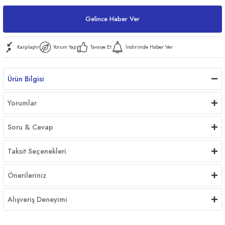
Gelince Haber Ver
ri
Karşılaştır
Yorum Yap
Tavsiye Et
İndirimde Haber Ver
Ürün Bilgisi
er
Yorumlar
Soru & Cevap
Taksit Seçenekleri
Önerileriniz
Alışveriş Deneyimi