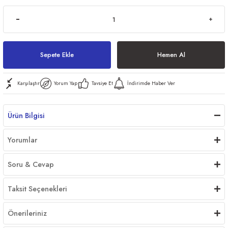
ri
Sepete Ekle
Hemen Al
Karşılaştır
Yorum Yap
Tavsiye Et
İndirimde Haber Ver
er
Ürün Bilgisi
Yorumlar
Soru & Cevap
Taksit Seçenekleri
Önerileriniz