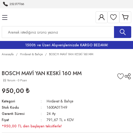
2523171166
Geri Dön
Geri Dön
Geri Dön
Geri Dön
Geri Dön
Aletleri
Bahçe
me
Bataryalar
rı
rı
r
Banyo Bataryaları
1500₺ ve Üzeri Alışverişlerinizde KARGO BEDAVA!
rı
iler
arı
Eviye Bataryası
Anasayfa
Hırdavat & Bahçe
BOSCH MAVİ YAN KESKİ 160 MM
Lavabo Bataryaları
BOSCH MAVİ YAN KESKİ 160 MM
(0) Yorum - 0 Puan
ri
Musluklar
950,00 ₺
Kategori
Hırdavat & Bahçe
Stok Kodu
1600A01TH9
Garanti Süresi
24 Ay
Fiyat
791,67 TL + KDV
*950,00 TL den başlayan taksitlerle!