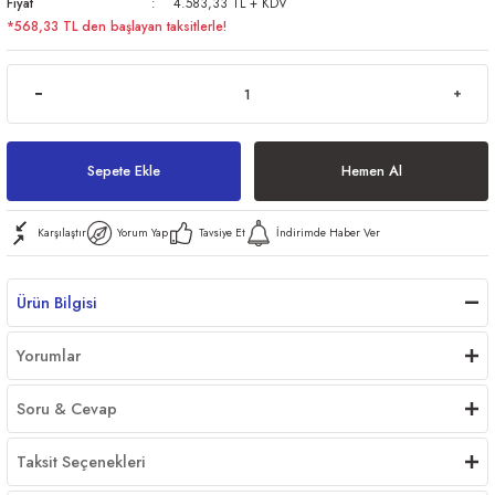
Fiyat
4.583,33 TL + KDV
*568,33 TL den başlayan taksitlerle!
ri
Sepete Ekle
Hemen Al
er
Karşılaştır
Yorum Yap
Tavsiye Et
İndirimde Haber Ver
Ürün Bilgisi
Yorumlar
Soru & Cevap
Taksit Seçenekleri