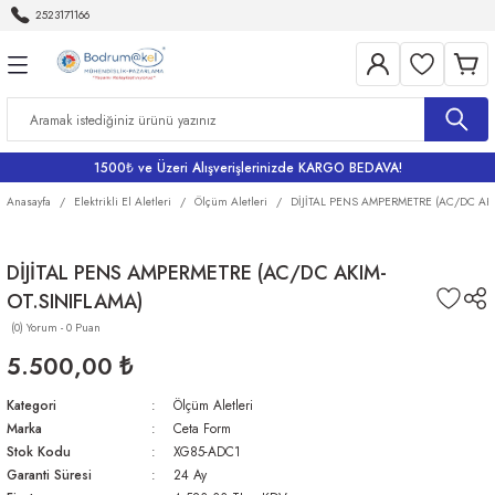
2523171166
Geri Dön
Geri Dön
Geri Dön
Geri Dön
Geri Dön
Aletleri
Bahçe
me
Bataryalar
rı
rı
r
Banyo Bataryaları
1500₺ ve Üzeri Alışverişlerinizde KARGO BEDAVA!
rı
iler
arı
Eviye Bataryası
Anasayfa
Elektrikli El Aletleri
Ölçüm Aletleri
DİJİTAL PENS AMPERMETRE (AC/DC AKI
Lavabo Bataryaları
DİJİTAL PENS AMPERMETRE (AC/DC AKIM-
OT.SINIFLAMA)
ri
Musluklar
(0) Yorum - 0 Puan
5.500,00 ₺
Kategori
Ölçüm Aletleri
Marka
Ceta Form
Stok Kodu
XG85-ADC1
Garanti Süresi
24 Ay