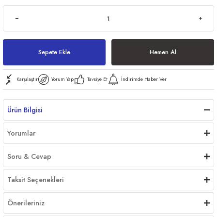
ri
Sepete Ekle
Hemen Al
Karşılaştır
Yorum Yap
Tavsiye Et
İndirimde Haber Ver
er
Ürün Bilgisi
Yorumlar
Soru & Cevap
Taksit Seçenekleri
Önerileriniz