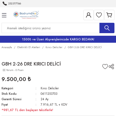
2523171166
Geri Dön
Geri Dön
Geri Dön
Geri Dön
Geri Dön
Aletleri
Bahçe
me
Bataryalar
rı
rı
r
Banyo Bataryaları
1500₺ ve Üzeri Alışverişlerinizde KARGO BEDAVA!
rı
iler
arı
Eviye Bataryası
Anasayfa
Elektrikli El Aletleri
Kırıcı Deliciler
GBH 2-26 DRE KIRICI DELİCİ
Lavabo Bataryaları
GBH 2-26 DRE KIRICI DELİCİ
(0) Yorum - 0 Puan
ri
Musluklar
9.500,00 ₺
Kategori
Kırıcı Deliciler
Stok Kodu
0611253703
Garanti Süresi
24 Ay
Fiyat
7.916,67 TL + KDV
*981,67 TL den başlayan taksitlerle!