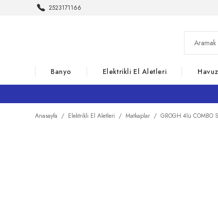
2523171166
Banyo
Elektrikli El Aletleri
Havu
Anasayfa
Elektrikli El Aletleri
Matkaplar
GROGH 4lü COMBO S