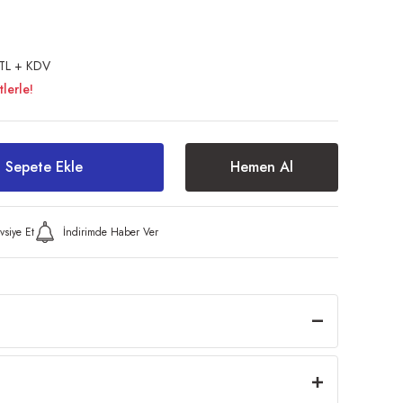
TL + KDV
lerle!
Sepete Ekle
Hemen Al
vsiye Et
İndirimde Haber Ver