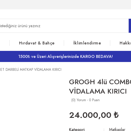
z
Hırdavat & Bahçe
İklimlendirme
Hakk
1500₺ ve Üzeri Alışverişlerinizde KARGO BEDAVA!
ET DARBELİ MATKAP VİDALAMA KIRICI
GROGH 4lü COMBO
VİDALAMA KIRICI
(0) Yorum - 0 Puan
24.000,00 ₺
Kategori
Matkaplar