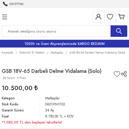
2523171166
Geri Dön
Geri Dön
Geri Dön
Geri Dön
Geri Dön
Aletleri
Bahçe
me
Bataryalar
rı
rı
r
Banyo Bataryaları
1500₺ ve Üzeri Alışverişlerinizde KARGO BEDAVA!
rı
iler
arı
Eviye Bataryası
Anasayfa
Elektrikli El Aletleri
Matkaplar
GSB 18V-65 Darbeli Delme Vidalama (Solo)
Lavabo Bataryaları
GSB 18V-65 Darbeli Delme Vidalama (Solo)
(0) Yorum - 0 Puan
ri
Musluklar
10.500,00 ₺
Kategori
Matkaplar
Stok Kodu
06019N3102
Garanti Süresi
24 Ay
Fiyat
8.750,00 TL + KDV
*1.085,00 TL den başlayan taksitlerle!