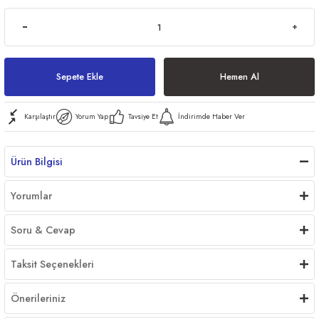
ri
Sepete Ekle
Hemen Al
Karşılaştır
Yorum Yap
Tavsiye Et
İndirimde Haber Ver
er
Ürün Bilgisi
Yorumlar
Soru & Cevap
Taksit Seçenekleri
Önerileriniz