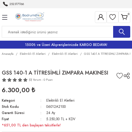
2523171166
Geri Dön
Geri Dön
Geri Dön
Geri Dön
Geri Dön
0
Aletleri
Bahçe
me
Bataryalar
rı
rı
r
Banyo Bataryaları
1500₺ ve Üzeri Alışverişlerinizde KARGO BEDAVA!
rı
iler
arı
Eviye Bataryası
Anasayfa
Elektrikli El Aletleri
Elektrikli El Aletleri
GSS 140-1 A TİTRESİMLİ ZIMPARA 
Lavabo Bataryaları
GSS 140-1 A TİTRESİMLİ ZIMPARA MAKINESI
(0) Yorum - 0 Puan
ri
Musluklar
6.300,00 ₺
Kategori
Elektrikli El Aletleri
Stok Kodu
06012A2100
Garanti Süresi
24 Ay
Fiyat
5.250,00 TL + KDV
*651,00 TL den başlayan taksitlerle!