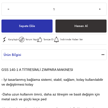
ri
Sepete Ekle
Hemen Al
Karşılaştır
Yorum Yap
Tavsiye Et
İndirimde Haber Ver
er
Ürün Bilgisi
GSS 140-1 A TİTRESİMLİ ZIMPARA MAKINESI
- İyi tasarlanmış bağlama sistemi, stabil, sağlam, kolay kullanılabilir
ve değiştirmesi kolay
-Daha uzun kullanım ömrü, daha az titreşim ve basit değişim için
metal saclı ve güçlü keçe ped