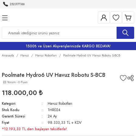
2523171166
Geri Dön
Geri Dön
Geri Dön
Geri Dön
Geri Dön
Aletleri
Bahçe
me
Bataryalar
rı
rı
r
Banyo Bataryaları
1500₺ ve Üzeri Alışverişlerinizde KARGO BEDAVA!
rı
iler
arı
Eviye Bataryası
Anasayfa
Havuz
Havuz Robotları
Poolmate Hydro6 UV Havuz Robotu S-BCB
Lavabo Bataryaları
Poolmate Hydro6 UV Havuz Robotu S-BCB
(0) Yorum - 0 Puan
ri
Musluklar
118.000,00 ₺
Kategori
Havuz Robotları
Stok Kodu
1HR024
Garanti Süresi
24 Ay
Fiyat
98.333,33 TL + KDV
*12.193,33 TL den başlayan taksitlerle!