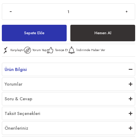
ri
Sepete Ekle
Hemen Al
Karşılaştır
Yorum Yap
Tavsiye Et
İndirimde Haber Ver
er
Ürün Bilgisi
Yorumlar
Soru & Cevap
Taksit Seçenekleri
Önerileriniz