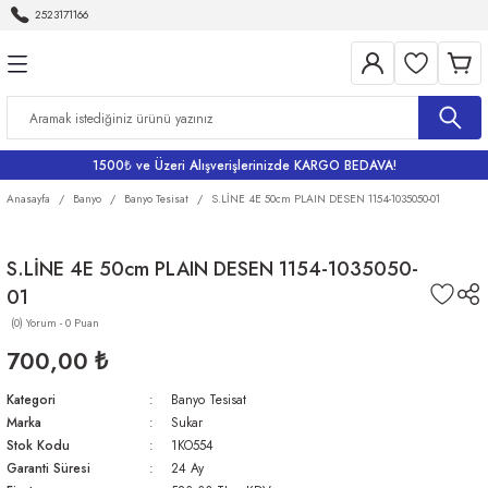
2523171166
Geri Dön
Geri Dön
Geri Dön
Geri Dön
Geri Dön
Aletleri
Bahçe
me
Bataryalar
rı
rı
r
Banyo Bataryaları
1500₺ ve Üzeri Alışverişlerinizde KARGO BEDAVA!
rı
iler
arı
Eviye Bataryası
Anasayfa
Banyo
Banyo Tesisat
S.LİNE 4E 50cm PLAIN DESEN 1154-1035050-01
Lavabo Bataryaları
S.LİNE 4E 50cm PLAIN DESEN 1154-1035050-
01
ri
Musluklar
(0) Yorum - 0 Puan
700,00 ₺
Kategori
Banyo Tesisat
Marka
Sukar
Stok Kodu
1KO554
Garanti Süresi
24 Ay