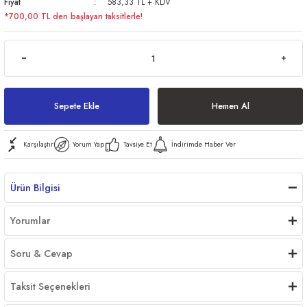
Fiyat
583,33 TL + KDV
*700,00 TL den başlayan taksitlerle!
ri
Sepete Ekle
Hemen Al
er
Karşılaştır
Yorum Yap
Tavsiye Et
İndirimde Haber Ver
Ürün Bilgisi
Yorumlar
Soru & Cevap
Taksit Seçenekleri