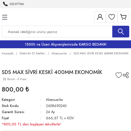
2523171166
Geri Dön
Geri Dön
Geri Dön
Geri Dön
Geri Dön
Aletleri
Bahçe
me
Bataryalar
rı
rı
r
Banyo Bataryaları
1500₺ ve Üzeri Alışverişlerinizde KARGO BEDAVA!
rı
iler
arı
Eviye Bataryası
Anasayfa
Elektrikli El Aletleri
Aksesuarlar
SDS MAX SİVRİ KESKİ 400MM EKONOMİK
Lavabo Bataryaları
SDS MAX SİVRİ KESKİ 400MM EKONOMİK
(0) Yorum - 0 Puan
ri
Musluklar
800,00 ₺
Kategori
Aksesuarlar
Stok Kodu
2608690240
Garanti Süresi
24 Ay
Fiyat
666,67 TL + KDV
*800,00 TL den başlayan taksitlerle!