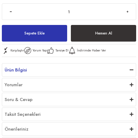
ri
Sepete Ekle
Hemen Al
Karşılaştır
Yorum Yap
Tavsiye Et
İndirimde Haber Ver
er
Ürün Bilgisi
Yorumlar
Soru & Cevap
Taksit Seçenekleri
Önerileriniz