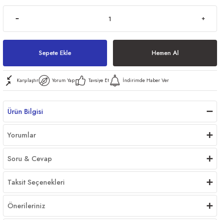
ri
Sepete Ekle
Hemen Al
Karşılaştır
Yorum Yap
Tavsiye Et
İndirimde Haber Ver
er
Ürün Bilgisi
Yorumlar
Soru & Cevap
Taksit Seçenekleri
Önerileriniz