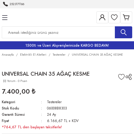
2523171166
Geri Dön
Geri Dön
Geri Dön
Geri Dön
Geri Dön
Aletleri
Bahçe
me
Bataryalar
rı
rı
r
Banyo Bataryaları
1500₺ ve Üzeri Alışverişlerinizde KARGO BEDAVA!
rı
iler
arı
Eviye Bataryası
Anasayfa
Elektrikli El Aletleri
Testereler
UNIVERSAL CHAIN 35 AĞAÇ KESME
Lavabo Bataryaları
UNIVERSAL CHAIN 35 AĞAÇ KESME
(0) Yorum - 0 Puan
ri
Musluklar
7.400,00 ₺
Kategori
Testereler
Stok Kodu
06008B8303
Garanti Süresi
24 Ay
Fiyat
6.166,67 TL + KDV
*764,67 TL den başlayan taksitlerle!