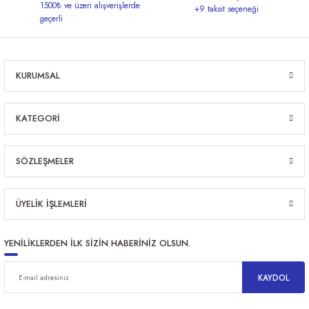
1500₺ ve üzeri alışverişlerde
+9 taksit seçeneği
geçerli
ri
KURUMSAL
er
KATEGORİ
SÖZLEŞMELER
ÜYELİK İŞLEMLERİ
YENİLİKLERDEN İLK SİZİN HABERİNİZ OLSUN.
KAYDOL