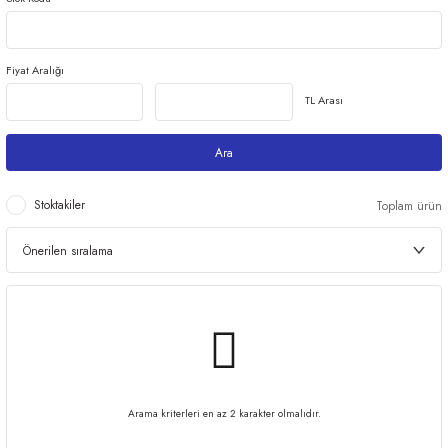
Fiyat Aralığı
ri
TL Arası
Ara
er
Stoktakiler
Toplam ürün
Arama kriterleri en az 2 karakter olmalıdır.