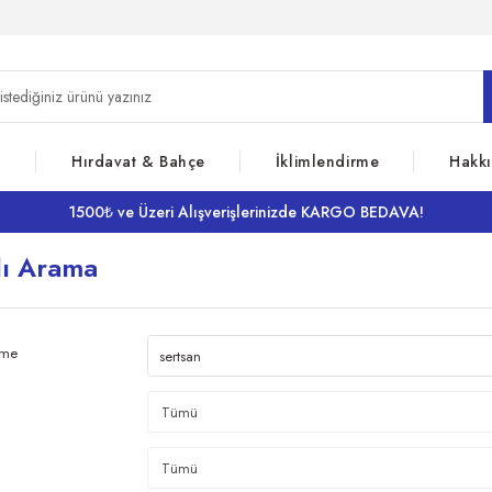
z
Hırdavat & Bahçe
İklimlendirme
Hakk
1500₺ ve Üzeri Alışverişlerinizde KARGO BEDAVA!
lı Arama
ime