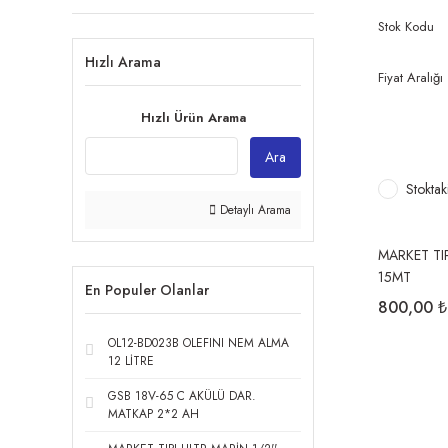
Stok Kodu
Hızlı Arama
Fiyat Aralığı
Hızlı Ürün Arama
Ara
Stoktak
Detaylı Arama
MARKET TI
15MT
En Populer Olanlar
800,00 ₺
OL12-BD023B OLEFINI NEM ALMA
12 LİTRE
GSB 18V-65 C AKÜLÜ DAR.
MATKAP 2*2 AH