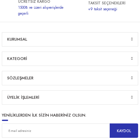
ÜCRETSİZ KARGO
TAKSİT SEÇENEKLERİ
1500₺ ve üzeri alışverişlerde
+9 taksit seçeneği
geçerli
ri
KURUMSAL
er
KATEGORİ
SÖZLEŞMELER
ÜYELİK İŞLEMLERİ
YENİLİKLERDEN İLK SİZİN HABERİNİZ OLSUN.
KAYDOL