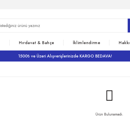
z
Hırdavat & Bahçe
İklimlendirme
Hakk
1500₺ ve Üzeri Alışverişlerinizde KARGO BEDAVA!
Ürün Bulunamadı.